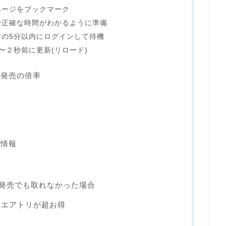
ページをブックマーク
で正確な時間がわかるように準備
の5分以内にログインして待機
〜２秒前に更新(リロード)
般発売の倍率
場情報
般発売でも取れなかった場合
るエアトリが超お得