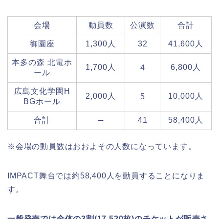
会場
動員数
公演数
合計
御園座
1,300人
32
41,600人
本多の森 北電ホ
1,700人
6,800人
4
ール
広島文化学園H
2,000人
10,000人
5
BGホール
合計
─
41
58,400人
※会場の動員数はおおよその人数になっています。
IMPACT舞台では約58,400人を動員することになりま
す。
一般発売では全体の3割(17,520枚)のチケットが販売さ