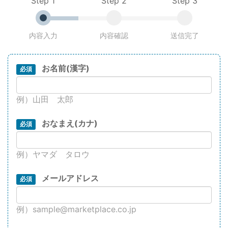
Step 1
Step 2
Step 3
内容入力
内容確認
送信完了
お名前(漢字)
必須
例）山田 太郎
おなまえ(カナ)
必須
例）ヤマダ タロウ
メールアドレス
必須
例）sample@marketplace.co.jp