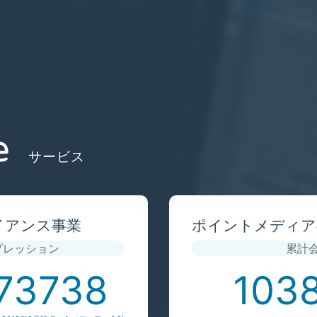
e
サービス
イアンス事業
ポイントメディア
プレッション
累計
74156
103