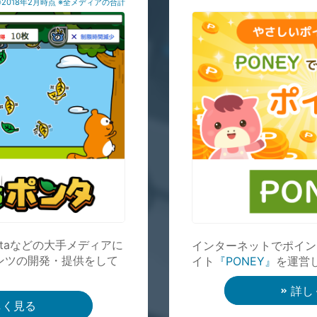
※2018年2月時点 ※全メディアの合計
ntaなどの大手メディアに
インターネットでポイン
ンツの開発・提供をして
イト
『PONEY』
を運営
詳し
しく見る